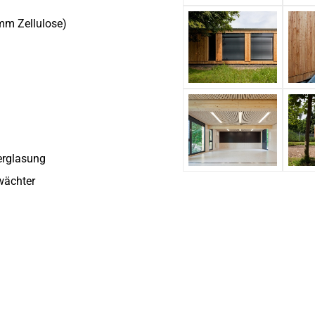
mm Zellulose)
erglasung
wächter