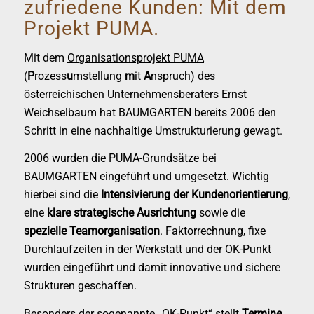
zufriedene Kunden: Mit dem
Projekt PUMA.
Mit dem
Organisationsprojekt PUMA
(
P
rozess
u
mstellung
m
it
A
nspruch) des
österreichischen Unternehmensberaters Ernst
Weichselbaum hat BAUMGARTEN bereits 2006 den
Schritt in eine nachhaltige Umstrukturierung gewagt.
2006 wurden die PUMA-Grundsätze bei
BAUMGARTEN eingeführt und umgesetzt. Wichtig
hierbei sind die
Intensivierung der Kundenorientierung
,
eine
klare strategische Ausrichtung
sowie die
spezielle Teamorganisation
. Faktorrechnung, fixe
Durchlaufzeiten in der Werkstatt und der OK-Punkt
wurden eingeführt und damit innovative und sichere
Strukturen geschaffen.
Besonders der sogenannte „OK-Punkt“ stellt
Termine,