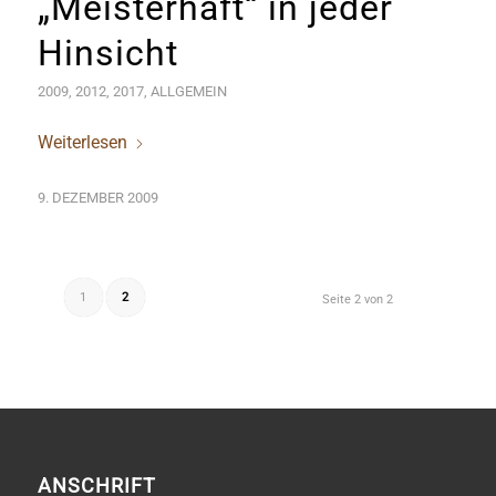
„Meisterhaft“ in jeder
Hinsicht
2009
,
2012
,
2017
,
ALLGEMEIN
Weiterlesen
9. DEZEMBER 2009
1
2
Seite 2 von 2
ANSCHRIFT