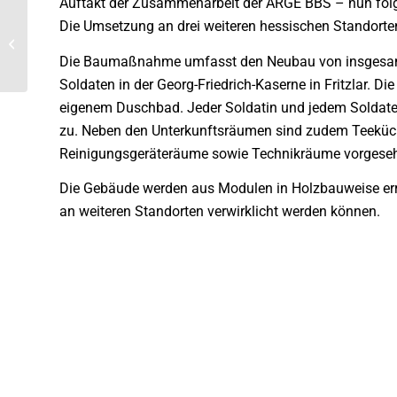
Auftakt der Zusammenarbeit der ARGE BBS – nun folgt
IMPRESSIONEN ZUR
Die Umsetzung an drei weiteren hessischen Standorten
EINWEIHUNGSFEIER
UNSERER 3D-
Die Baumaßnahme umfasst den Neubau von insgesamt
MODULBAUHALLE
Soldaten in der Georg-Friedrich-Kaserne in Fritzlar. D
eigenem Duschbad. Jeder Soldatin und jedem Soldaten
zu. Neben den Unterkunftsräumen sind zudem Teekü
Reinigungsgeräteräume sowie Technikräume vorgese
Die Gebäude werden aus Modulen in Holzbauweise erric
an weiteren Standorten verwirklicht werden können.