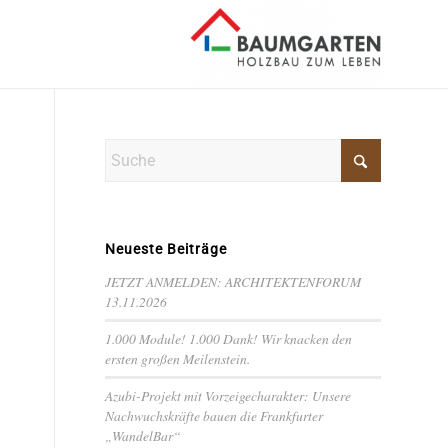
Neueste Beiträge
JETZT ANMELDEN: ARCHITEKTENFORUM
13.11.2026
1.000 Module! 1.000 Dank! Wir knacken den
ersten großen Meilenstein.
Azubi-Projekt mit Vorzeigecharakter: Unsere
Nachwuchskräfte bauen die Frankfurter
„WandelBar“