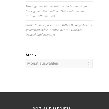
Montagestart für das Interim des Gymnasiums
Kreuzgasse: Nachhaltiger Holzmodulbau am
Carola-Williams-Park
Starke Stimme für Hessen: Volker Baumgarten als
stellvertretender Vorsitzender von Holzbau
Deutschland bestätigt
Archiv