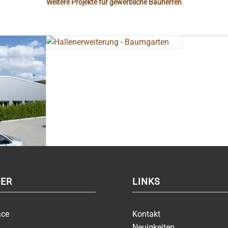
Weitere Projekte für gewerbliche Bauherren
ER
LINKS
ace
Kontakt
Neuigkeiten