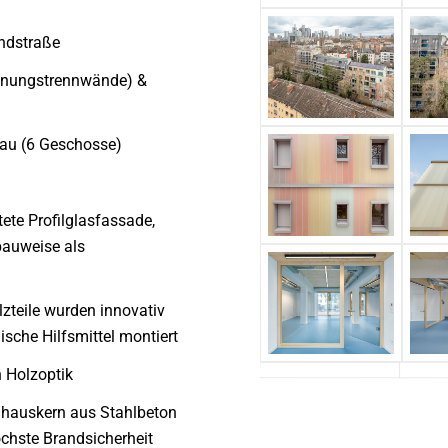
andstraße
nungstrennwände) &
au (6 Geschosse)
tete Profilglasfassade,
auweise als
zteile wurden innovativ
ische Hilfsmittel montiert
 Holzoptik
nhauskern aus Stahlbeton
öchste Brandsicherheit