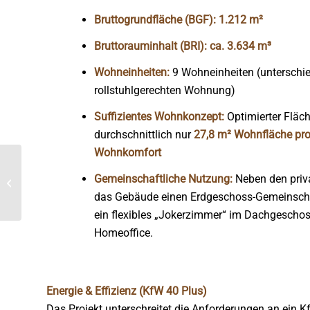
Bruttogrundfläche (BGF):
1.212 m²
Bruttorauminhalt (BRI):
ca. 3.634 m³
Wohneinheiten:
9 Wohneinheiten (unterschied
rollstuhlgerechten Wohnung)
Suffizientes Wohnkonzept:
Optimierter Fläc
durchschnittlich nur
27,8 m² Wohnfläche pr
Wohnkomfort
Regino-Gymnasium in
Gemeinschaftliche Nutzung:
Neben den priv
modularer
das Gebäude einen Erdgeschoss-Gemeinsch
Holzbauweise, Prüm
ein flexibles „Jokerzimmer“ im Dachgeschos
Homeoffice.
Energie & Effizienz (KfW 40 Plus)
Das Projekt unterschreitet die Anforderungen an ein 