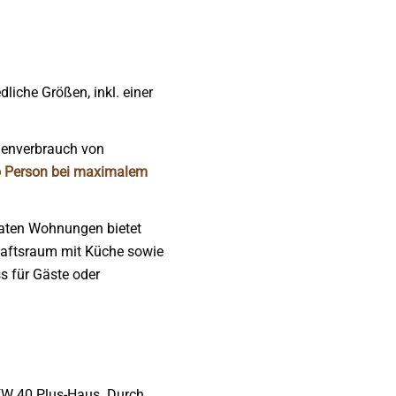
liche Größen, inkl. einer
henverbrauch von
o Person
bei maximalem
aten Wohnungen bietet
aftsraum mit Küche sowie
s für Gäste oder
KfW 40 Plus-Haus. Durch