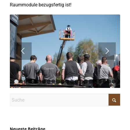
Raummodule bezugsfertig ist!
1
2
3
4
5
6
7
8
9
10
11
12
13
14
15
16
17
18
Neueste Beiträge