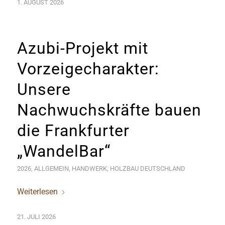
1. AUGUST 2026
Azubi-Projekt mit
Vorzeigecharakter:
Unsere
Nachwuchskräfte bauen
die Frankfurter
„WandelBar“
2026
,
ALLGEMEIN
,
HANDWERK
,
HOLZBAU DEUTSCHLAND
Weiterlesen
21. JULI 2026