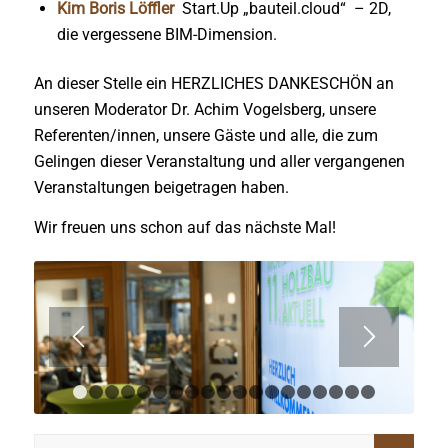
Kim Boris Löffler
Start.Up „bauteil.cloud“ – 2D,
die vergessene BIM-Dimension.
An dieser Stelle ein HERZLICHES DANKESCHÖN an
unseren Moderator Dr. Achim Vogelsberg, unsere
Referenten/innen, unsere Gäste und alle, die zum
Gelingen dieser Veranstaltung und aller vergangenen
Veranstaltungen beigetragen haben.
Wir freuen uns schon auf das nächste Mal!
1
2
3
4
5
6
7
8
9
10
11
12
13
14
15
16
1