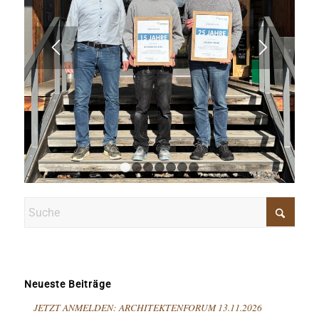
1
2
3
4
5
6
7
Neueste Beiträge
JETZT ANMELDEN: ARCHITEKTENFORUM 13.11.2026