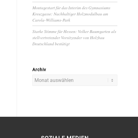
Montagestart für das Interim des Gymnasiums
Kreuzgasse: Nachhaltiger Holzmodulbau am
Carola-Williams-Park
Starke Stimme für Hessen: Volker Baumgarten als
stellvertretender Vorsitzender von Holzbau
Deutschland bestätigt
Archiv