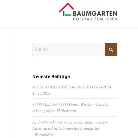
Neueste Beiträge
JETZT ANMELDEN: ARCHITEKTENFORUM
13.11.2026
1.000 Module! 1.000 Dank! Wir knacken den
ersten großen Meilenstein.
Azubi-Projekt mit Vorzeigecharakter: Unsere
Nachwuchskräfte bauen die Frankfurter
„WandelBar“