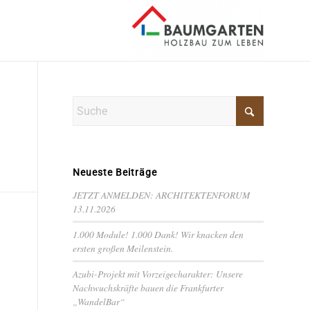
Neueste Beiträge
JETZT ANMELDEN: ARCHITEKTENFORUM
13.11.2026
1.000 Module! 1.000 Dank! Wir knacken den
ersten großen Meilenstein.
Azubi-Projekt mit Vorzeigecharakter: Unsere
Nachwuchskräfte bauen die Frankfurter
„WandelBar“