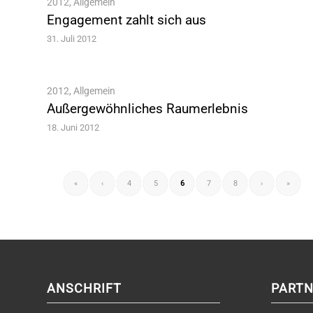
2012
,
Allgemein
Engagement zahlt sich aus
31. Juli 2012
2012
,
Allgemein
Außergewöhnliches Raumerlebnis
18. Juni 2012
«
‹
4
5
6
7
8
›
»
ANSCHRIFT
PARTN