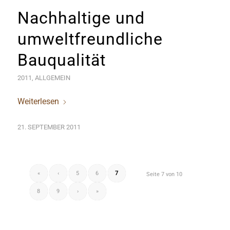
Nachhaltige und
umweltfreundliche
Bauqualität
2011
,
ALLGEMEIN
Weiterlesen
21. SEPTEMBER 2011
«
‹
5
6
7
Seite 7 von 10
8
9
›
»