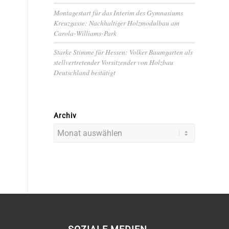
Montagestart für das Interim des Gymnasiums
Kreuzgasse: Nachhaltiger Holzmodulbau am
Carola-Williams-Park
Starke Stimme für Hessen: Volker Baumgarten als
stellvertretender Vorsitzender von Holzbau
Deutschland bestätigt
Archiv