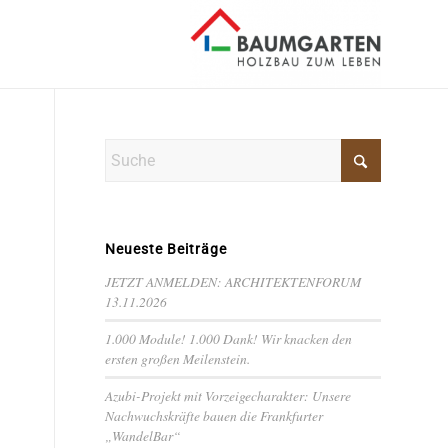
Neueste Beiträge
JETZT ANMELDEN: ARCHITEKTENFORUM
13.11.2026
1.000 Module! 1.000 Dank! Wir knacken den
ersten großen Meilenstein.
Azubi-Projekt mit Vorzeigecharakter: Unsere
Nachwuchskräfte bauen die Frankfurter
„WandelBar“