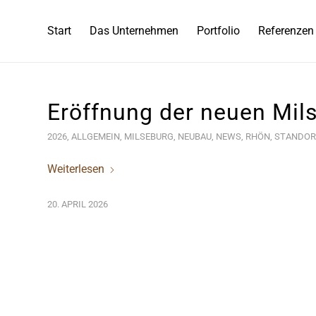
Start
Das Unternehmen
Portfolio
Referenzen
Eröffnung der neuen Mil
2026
,
ALLGEMEIN
,
MILSEBURG
,
NEUBAU
,
NEWS
,
RHÖN
,
STANDOR
Weiterlesen
20. APRIL 2026