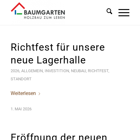
Richtfest für unsere
neue Lagerhalle
2026
,
ALLGEMEIN
,
INVESTITION
,
NEUBAU
,
RICHTFEST
,
STANDORT
Weiterlesen
1. MAI 2026
Eröffnung der neuen