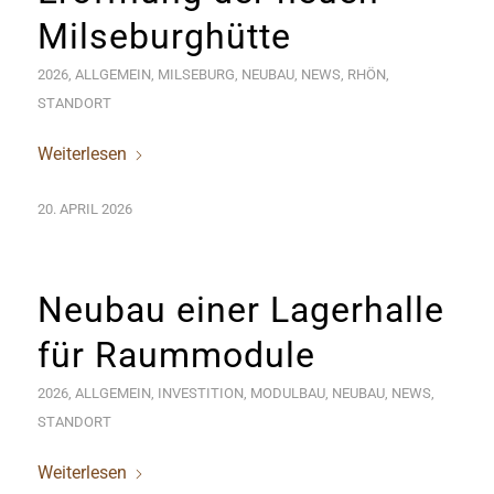
Milseburghütte
2026
,
ALLGEMEIN
,
MILSEBURG
,
NEUBAU
,
NEWS
,
RHÖN
,
STANDORT
Weiterlesen
20. APRIL 2026
Neubau einer Lagerhalle
für Raummodule
2026
,
ALLGEMEIN
,
INVESTITION
,
MODULBAU
,
NEUBAU
,
NEWS
,
STANDORT
Weiterlesen