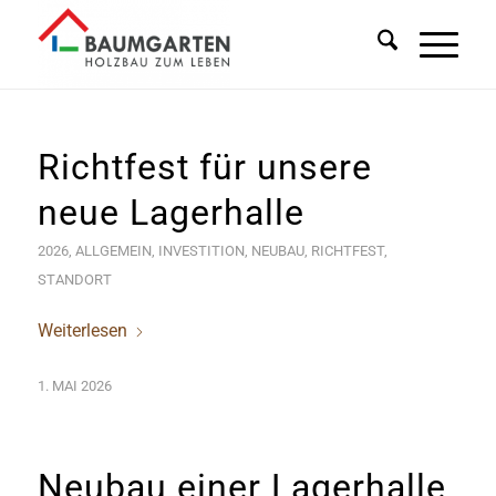
Richtfest für unsere
neue Lagerhalle
2026
,
ALLGEMEIN
,
INVESTITION
,
NEUBAU
,
RICHTFEST
,
STANDORT
Weiterlesen
1. MAI 2026
Neubau einer Lagerhalle