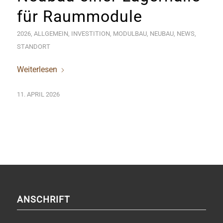
für Raummodule
2026
,
ALLGEMEIN
,
INVESTITION
,
MODULBAU
,
NEUBAU
,
NEWS
,
STANDORT
Weiterlesen
11. APRIL 2026
ANSCHRIFT