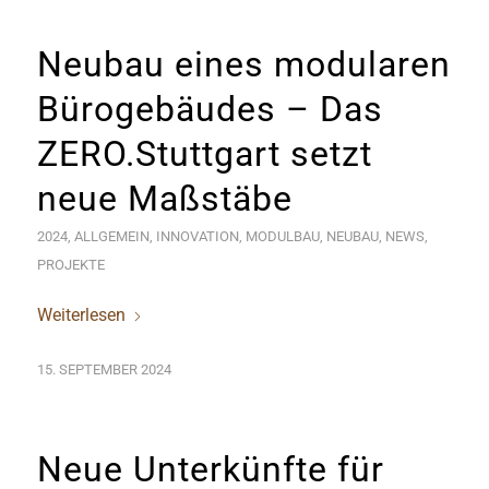
Neubau eines modularen
Bürogebäudes – Das
ZERO.Stuttgart setzt
neue Maßstäbe
2024
,
ALLGEMEIN
,
INNOVATION
,
MODULBAU
,
NEUBAU
,
NEWS
,
PROJEKTE
Weiterlesen
15. SEPTEMBER 2024
Neue Unterkünfte für