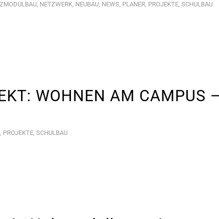
ZMODULBAU
,
NETZWERK
,
NEUBAU
,
NEWS
,
PLANER
,
PROJEKTE
,
SCHULBAU
EKT: WOHNEN AM CAMPUS 
,
PROJEKTE
,
SCHULBAU