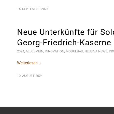
15. SEPTEMBER 2024
Neue Unterkünfte für Sol
Georg-Friedrich-Kaserne i
2024
,
ALLGEMEIN
,
INNOVATION
,
MODULBAU
,
NEUBAU
,
NEWS
,
PR
Weiterlesen
10. AUGUST 2024