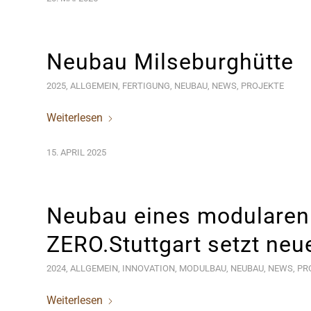
Neubau Milseburghütte
2025
,
ALLGEMEIN
,
FERTIGUNG
,
NEUBAU
,
NEWS
,
PROJEKTE
Weiterlesen
15. APRIL 2025
Neubau eines modularen
ZERO.Stuttgart setzt ne
2024
,
ALLGEMEIN
,
INNOVATION
,
MODULBAU
,
NEUBAU
,
NEWS
,
PR
Weiterlesen