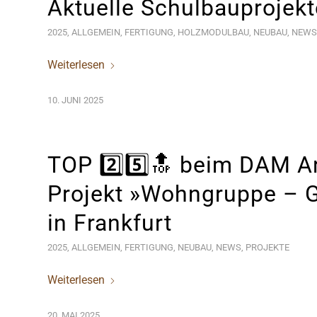
Aktuelle Schulbauprojek
2025
,
ALLGEMEIN
,
FERTIGUNG
,
HOLZMODULBAU
,
NEUBAU
,
NEWS
Weiterlesen
10. JUNI 2025
TOP 2️⃣5️⃣🔝 beim DAM Ar
Projekt »Wohngruppe – 
in Frankfurt
2025
,
ALLGEMEIN
,
FERTIGUNG
,
NEUBAU
,
NEWS
,
PROJEKTE
Weiterlesen
20. MAI 2025