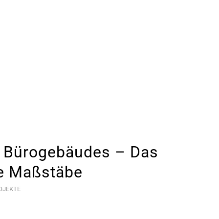
 Bürogebäudes – Das
ue Maßstäbe
OJEKTE