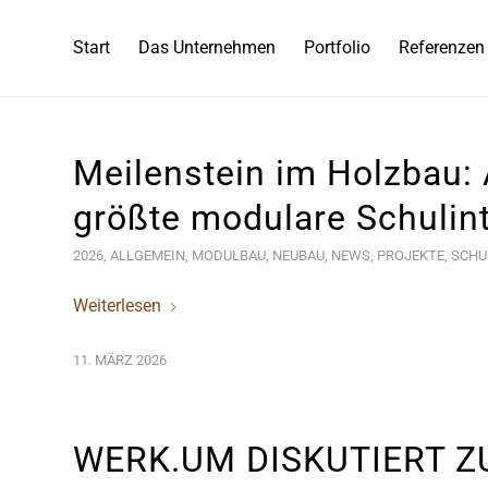
Start
Das Unternehmen
Portfolio
Referenzen
Meilenstein im Holzbau:
größte modulare Schulint
2026
,
ALLGEMEIN
,
MODULBAU
,
NEUBAU
,
NEWS
,
PROJEKTE
,
SCHU
Weiterlesen
11. MÄRZ 2026
WERK.UM DISKUTIERT Z