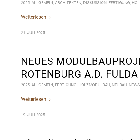
2025
,
ALLGEMEIN
,
ARCHITEKTEN
,
DISKUSSION
,
FERTIGUNG
,
HOL
Weiterlesen
21. JULI 2025
NEUES MODULBAUPROJ
ROTENBURG A.D. FULDA
2025
,
ALLGEMEIN
,
FERTIGUNG
,
HOLZMODULBAU
,
NEUBAU
,
NEWS
Weiterlesen
19. JULI 2025