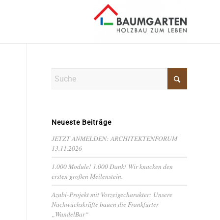
Neueste Beiträge
JETZT ANMELDEN: ARCHITEKTENFORUM
13.11.2026
1.000 Module! 1.000 Dank! Wir knacken den
ersten großen Meilenstein.
Azubi-Projekt mit Vorzeigecharakter: Unsere
Nachwuchskräfte bauen die Frankfurter
„WandelBar“