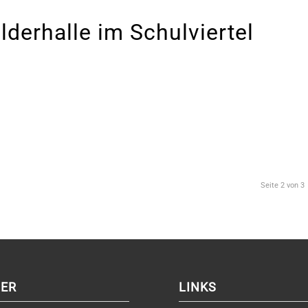
lderhalle im Schulviertel
Seite 2 von 3
ER
LINKS