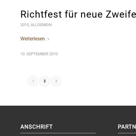
Richtfest für neue Zweife
2010
,
ALLGEMEIN
Weiterlesen
10. SEPTEMBER 2010
1
2
3
ANSCHRIFT
PARTN