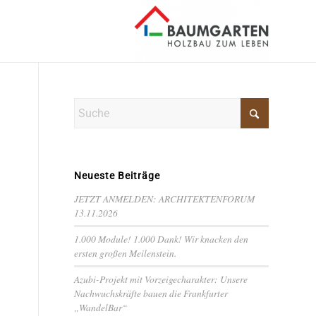
Neueste Beiträge
JETZT ANMELDEN: ARCHITEKTENFORUM
13.11.2026
1.000 Module! 1.000 Dank! Wir knacken den
ersten großen Meilenstein.
Azubi-Projekt mit Vorzeigecharakter: Unsere
Nachwuchskräfte bauen die Frankfurter
„WandelBar“