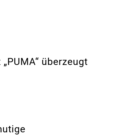
t „PUMA“ überzeugt
utige