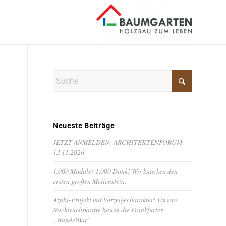
Neueste Beiträge
JETZT ANMELDEN: ARCHITEKTENFORUM
13.11.2026
1.000 Module! 1.000 Dank! Wir knacken den
ersten großen Meilenstein.
Azubi-Projekt mit Vorzeigecharakter: Unsere
Nachwuchskräfte bauen die Frankfurter
„WandelBar“