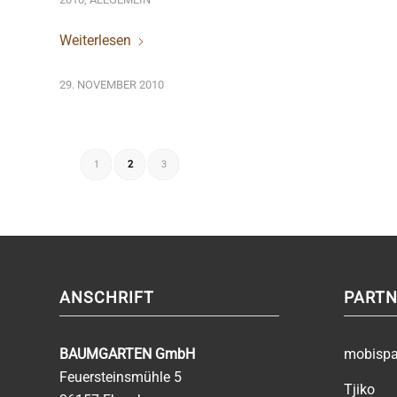
Weiterlesen
29. NOVEMBER 2010
1
2
3
ANSCHRIFT
PARTN
BAUMGARTEN GmbH
mobisp
Feuersteinsmühle 5
Tjiko